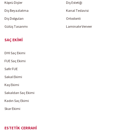
Köprü Dişler
Diş Estetiği
Diş Beyazlatma
Kanal Tedavisi
Diş Dolguları
Ortodonti
Gülüş Tasarımı
Laminate Veneer
SAÇ EKIMI
DHI Saç Ekimi
FUE Saç Ekimi
Safir FUE
Sakal Ekimi
Kaş Ekimi
Sakaldan Saç Ekimi
Kadın Saç Ekimi
Skar Ekimi
ESTETIK CERRAHI