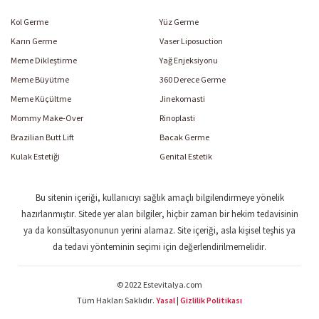
Kol Germe
Yüz Germe
Karın Germe
Vaser Liposuction
Meme Dikleştirme
Yağ Enjeksiyonu
Meme Büyütme
360 Derece Germe
Meme Küçültme
Jinekomasti
Mommy Make-Over
Rinoplasti
Brazilian Butt Lift
Bacak Germe
Kulak Estetiği
Genital Estetik
Bu sitenin içeriği, kullanıcıyı sağlık amaçlı bilgilendirmeye yönelik
hazırlanmıştır. Sitede yer alan bilgiler, hiçbir zaman bir hekim tedavisinin
ya da konsültasyonunun yerini alamaz. Site içeriği, asla kişisel teşhis ya
da tedavi yönteminin seçimi için değerlendirilmemelidir.
© 2022 Estevitalya.com
Tüm Hakları Saklıdır.
Yasal
|
Gizlilik Politikası