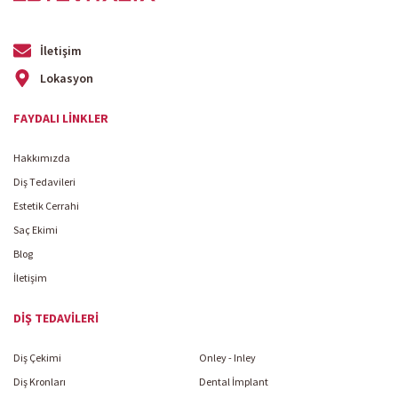
İletişim
Lokasyon
FAYDALI LINKLER
Hakkımızda
Diş Tedavileri
Estetik Cerrahi
Saç Ekimi
Blog
İletişim
DIŞ TEDAVILERI
Diş Çekimi
Onley - Inley
Diş Kronları
Dental İmplant