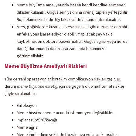
Meme büyütme ameliyatında bazen kendi kendine erimeyen
dikişler kullanılır. Göğüsleirn yakınına drenaj tüpleri yerleştirilir.
Bu, hekiminizin bildirdiği takip randevusunda çıkarılacaktır.
Ateş, göğüslerde kızarıklık veya sıcaklık gibi durumlar cerrahi
enfeksiyona işaret ediyor olabilir. Yapılacak şey vakit
kaybetmeden doktora başvurmaktır. Göğüs ağrısı veya nefes
darlığı durumunda da en kısa zamanda hekiminize
görünmelisiniz.
Meme Büyütme Ameliyatı Riskleri
Tüm cerrahi operasyonlar birtakım komplikasyon riskleri taşır. Bu
durum
meme büyütme estetiği
için de geçerli olup muhtemel riskler
şöyle sıralanabilir:
Enfeksiyon
Meme hissi ve meme ucunda istenmeyen değişiklikler
implant rüptürü/kaçağı
Meme ağrısı
Meme implantının şeklinde bozulmaya yol açan kapsüler