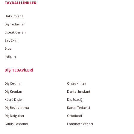
FAYDALI LINKLER
Hakkımızda
Diş Tedavileri
Estetik Cerrahi
Saç Ekimi
Blog
İletişim
DIŞ TEDAVILERI
Diş Çekimi
Onley - Inley
Diş Kronları
Dental İmplant
Köprü Dişler
Diş Estetiği
Diş Beyazlatma
Kanal Tedavisi
Diş Dolguları
Ortodonti
Gülüş Tasarımı
Laminate Veneer