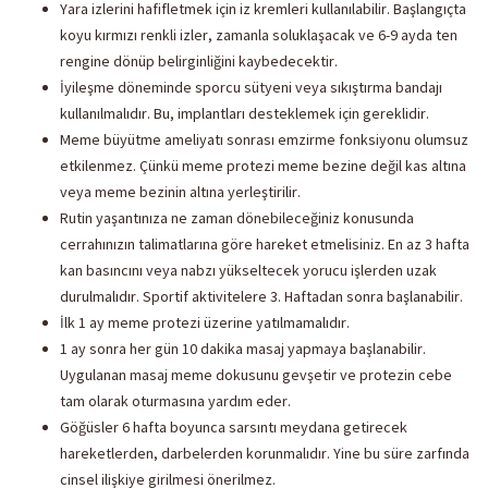
Yara izlerini hafifletmek için iz kremleri kullanılabilir. Başlangıçta
koyu kırmızı renkli izler, zamanla soluklaşacak ve 6-9 ayda ten
rengine dönüp belirginliğini kaybedecektir.
İyileşme döneminde sporcu sütyeni veya sıkıştırma bandajı
kullanılmalıdır. Bu, implantları desteklemek için gereklidir.
Meme büyütme ameliyatı sonrası emzirme fonksiyonu olumsuz
etkilenmez. Çünkü meme protezi meme bezine değil kas altına
veya meme bezinin altına yerleştirilir.
Rutin yaşantınıza ne zaman dönebileceğiniz konusunda
cerrahınızın talimatlarına göre hareket etmelisiniz. En az 3 hafta
kan basıncını veya nabzı yükseltecek yorucu işlerden uzak
durulmalıdır. Sportif aktivitelere 3. Haftadan sonra başlanabilir.
İlk 1 ay meme protezi üzerine yatılmamalıdır.
1 ay sonra her gün 10 dakika masaj yapmaya başlanabilir.
Uygulanan masaj meme dokusunu gevşetir ve protezin cebe
tam olarak oturmasına yardım eder.
Göğüsler 6 hafta boyunca sarsıntı meydana getirecek
hareketlerden, darbelerden korunmalıdır. Yine bu süre zarfında
cinsel ilişkiye girilmesi önerilmez.