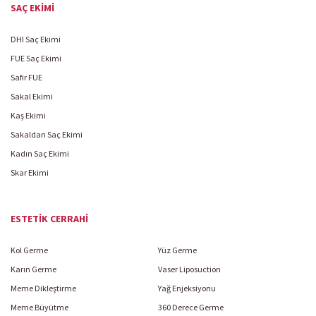
SAÇ EKIMI
DHI Saç Ekimi
FUE Saç Ekimi
Safir FUE
Sakal Ekimi
Kaş Ekimi
Sakaldan Saç Ekimi
Kadın Saç Ekimi
Skar Ekimi
ESTETIK CERRAHI
Kol Germe
Yüz Germe
Karın Germe
Vaser Liposuction
Meme Dikleştirme
Yağ Enjeksiyonu
Meme Büyütme
360 Derece Germe