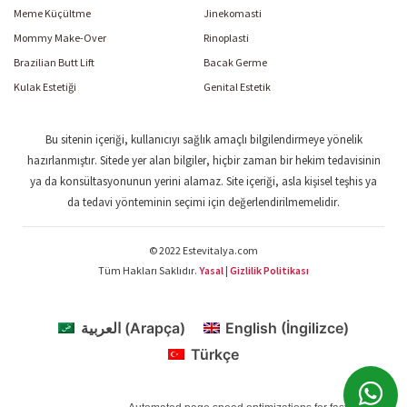
Meme Küçültme
Jinekomasti
Mommy Make-Over
Rinoplasti
Brazilian Butt Lift
Bacak Germe
Kulak Estetiği
Genital Estetik
Bu sitenin içeriği, kullanıcıyı sağlık amaçlı bilgilendirmeye yönelik
hazırlanmıştır. Sitede yer alan bilgiler, hiçbir zaman bir hekim tedavisinin
ya da konsültasyonunun yerini alamaz. Site içeriği, asla kişisel teşhis ya
da tedavi yönteminin seçimi için değerlendirilmemelidir.
© 2022 Estevitalya.com
Tüm Hakları Saklıdır.
Yasal
|
Gizlilik Politikası
العربية
(
Arapça
)
English
(
İngilizce
)
Türkçe