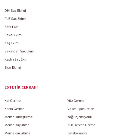
DHI Saç Ekimi
FUE Saç Ekimi
Safir FUE
Sakal Ekimi
Kaş Ekimi
Sakaldan Saç Ekimi
Kadın Saç Ekimi
Skar Ekimi
ESTETIK CERRAHI
Kol Germe
Yüz Germe
Karın Germe
Vaser Liposuction
Meme Dikleştirme
Yağ Enjeksiyonu
Meme Büyütme
360 Derece Germe
Meme Küçültme
Jinekomasti