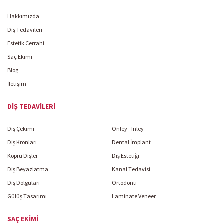
Hakkımızda
Diş Tedavileri
Estetik Cerrahi
Saç Ekimi
Blog
İletişim
DIŞ TEDAVILERI
Diş Çekimi
Onley - Inley
Diş Kronları
Dental İmplant
Köprü Dişler
Diş Estetiği
Diş Beyazlatma
Kanal Tedavisi
Diş Dolguları
Ortodonti
Gülüş Tasarımı
Laminate Veneer
SAÇ EKIMI