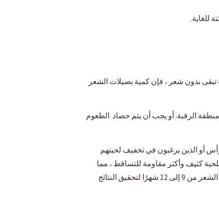
 للغاية.
ات تبقى بدون شعر ، فإن كمية بصيلات الشعر
 منطقة الرقبة. أو يجب أن يتم حصاد الطعوم
لرأس أو الذين يرغبون في تخفيف لحيتهم
ستخدام طريقة FUE في معظم الأحيان ويمكن أن توفر نتائج دائمة ، بمعدل بقاء يقارب 70٪. شعر اللحية كثيف وأكثر مقاومة للتساقط ، مما
يوفر مزايا لإغلاق مناطق الصلع. قد تسبب العملية خدرًا واحمرارًا مؤقتًا ، لكنها ستختفي في غضون أيام قليلة. قد يستغرق نمو الشعر من 9 إلى 12 شهرًا لتحقيق النتائج