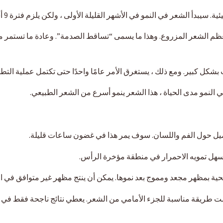
في النمو في الأشهر القليلة الأولى ، ولكن يلزم فترة 9 أشهر على الأقل لتحقيق المظهر المطلوب.
عظم الشعر المزروع. وهذا ما يسمى “تساقط الصدمة”. وعادة ما تستمر من 
ي النمو مدى الحياة ، هذا الشعر ينمو أسرع من الشعر الطبيعي.
تنميل حول الفم واللسان. سوف يمر هذا في غضون ساعات قليلة.
سهل تمويه الاحمرار في منطقة مؤخرة الرأس.
ة بمظهر مجعد ومموج بعد نموها. يمكن أن ينتج مظهر غير متوافق في ا
يست طريقة مناسبة للجزء الأمامي من الشعر. يعطي نتائج ناجحة فقط ف