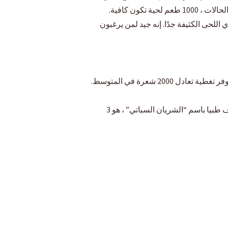
اللحى الكثيفة جدًا. إنه جيد لمن يرغبون
إنها طريقة آمنة. لا يوجد خطر من إتلاف الشريان السباتي أو التسبب في أي مضاعفات أخرى. الوريد الوداجي ، المعروف طبيا باسم “الشريان السباتي” ، هو 3