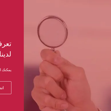
تعرف
لدينا
يمكنك ال
اتص