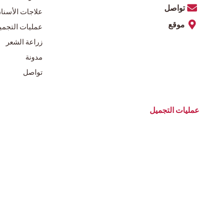
تواصل
علاجات الأسنا
موقع
عمليات التجمي
زراعة الشعر
مدونة
تواصل
عمليات التجميل
شد الذراع
شد الوجه
شد البطن
شفط الدهون بال
شد الثدي
حقن الدهون
تكبير الثدي
شد الجسم 360 درجة
تصغير الثدي
التثدي عند الرجا
عملية تجميل الأم
تجميل الأنف